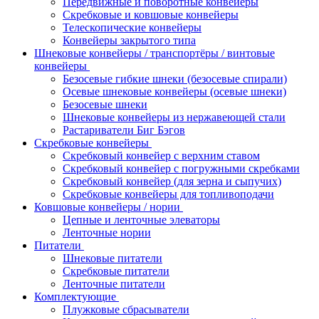
Передвижные и поворотные конвейеры
Скребковые и ковшовые конвейеры
Телескопические конвейеры
Конвейеры закрытого типа
Шнековые конвейеры / транспортёры / винтовые
конвейеры
Безосевые гибкие шнеки (безосевые спирали)
Осевые шнековые конвейеры (осевые шнеки)
Безосевые шнеки
Шнековые конвейеры из нержавеющей стали
Растариватели Биг Бэгов
Скребковые конвейеры
Скребковый конвейер с верхним ставом
Скребковый конвейер с погружными скребками
Скребковый конвейер (для зерна и сыпучих)
Скребковые конвейеры для топливоподачи
Ковшовые конвейеры / нории
Цепные и ленточные элеваторы
Ленточные нории
Питатели
Шнековые питатели
Скребковые питатели
Ленточные питатели
Комплектующие
Плужковые сбрасыватели